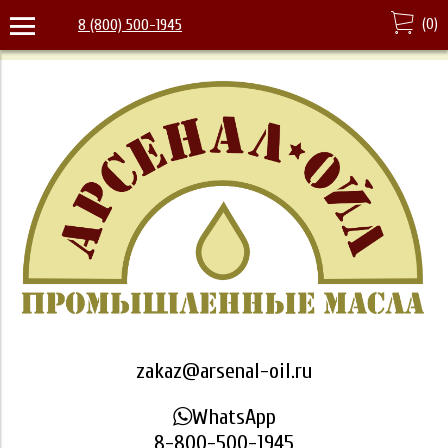
(
0
)
8 (800) 500-1945
zakaz@arsenal-oil.ru
WhatsApp
8-800-500-1945