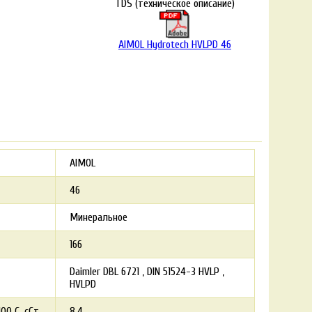
TDS (техническое описание)
AIMOL Hydrotech HVLPD 46
AIMOL
46
Минеральное
166
Daimler DBL 6721
DIN 51524-3 HVLP
HVLPD
00 С, сСт
8.4