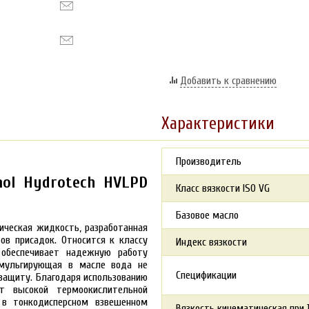
Добавить к сравнению
Характеристики
Производитель
mol Hydrotech HVLPD
Класс вязкости ISO VG
Базовое масло
ическая жидкость, разработанная
ов присадок. Относится к классу
Индекс вязкости
 обеспечивает надежную работу
Эмульгирующая в масле вода не
Спецификации
защиту. Благодаря использованию
ет высокой термоокислительной
 в тонкодисперсном взвешенном
Вязкость кинематическая при 1