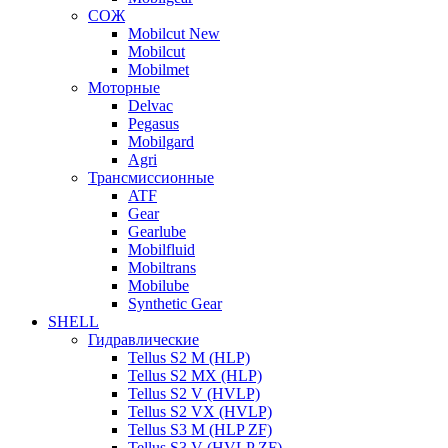
СОЖ
Mobilcut New
Mobilcut
Mobilmet
Моторные
Delvac
Pegasus
Mobilgard
Agri
Трансмиссионные
ATF
Gear
Gearlube
Mobilfluid
Mobiltrans
Mobilube
Synthetic Gear
SHELL
Гидравлические
Tellus S2 M (HLP)
Tellus S2 MХ (HLP)
Tellus S2 V (HVLP)
Tellus S2 VX (HVLP)
Tellus S3 M (HLP ZF)
Tellus S3 V (HVLP ZF)