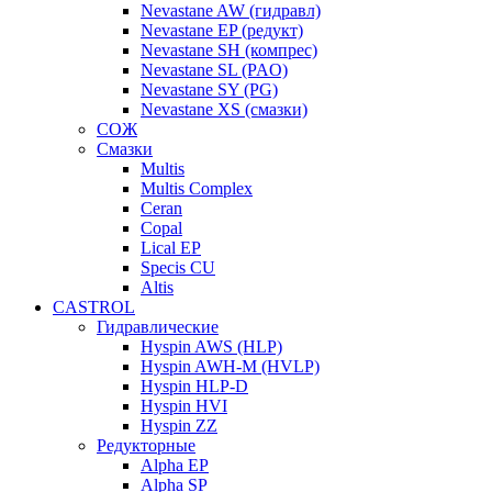
Nevastane AW (гидравл)
Nevastane EP (редукт)
Nevastane SH (компрес)
Nevastane SL (PAO)
Nevastane SY (PG)
Nevastane XS (смазки)
СОЖ
Смазки
Multis
Multis Complex
Ceran
Copal
Lical EP
Specis CU
Altis
CASTROL
Гидравлические
Hyspin AWS (HLP)
Hyspin AWH-M (HVLP)
Hyspin HLP-D
Hyspin HVI
Hyspin ZZ
Редукторные
Alpha EP
Alpha SP