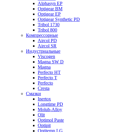
Alphasyn EP
Optigear BM
Optigear EP
Optigear Synthetic PD
Tribol 1730
Tribol 800
Компрессорные
Aircol PD
Aircol SR
Индустриальные
Viscogen
Magna SW D
Magna
Perfecto HT
Perfecto T
Perfecto
Cresta
Смазки
Inertox
Longtime PD
Molub-Alloy
Olit
Optimol Paste
Optipit
Optitemp LG