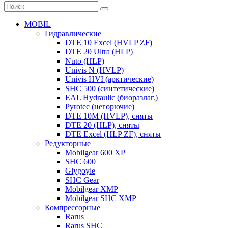
MOBIL
Гидравлические
DTE 10 Excel (HVLP ZF)
DTE 20 Ultra (HLP)
Nuto (HLP)
Univis N (HVLP)
Univis HVI (арктические)
SHC 500 (синтетические)
EAL Hydraulic (биоразлаг.)
Pyrotec (негорючие)
DTE 10M (HVLP), сняты
DTE 20 (HLP), сняты
DTE Excel (HLP ZF), сняты
Редукторные
Mobilgear 600 XP
SHC 600
Glygoyle
SHC Gear
Mobilgear XMP
Mobilgear SHC XMP
Компрессорные
Rarus
Rarus SHC