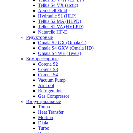
Tellus S4 VX (arctic)
Aeroshell Fluid
Hydraulic S1 (HLP)
Tellus S2 MA (HLPD)
Tellus S2 VA (HVLPD)
Naturelle HF-E
Редукторные
Omala S2 GX (Omala G)
Omala S4 GXV (Omala HD)
Omala S4 WE (Tivela)
Компрессорные
Corena S2
Corena S3
Corena S4
Vacuum Pump
Air Tool
Refrigeration
Gas Compressor
Индустриальные
Tonna
Heat Transfer
Morlina
Diala
Turbo