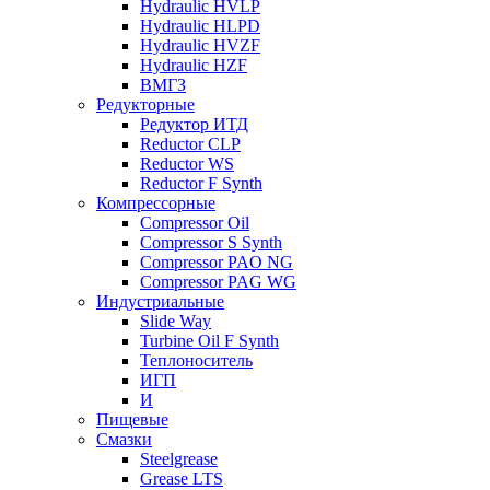
Hydraulic HVLP
Hydraulic HLPD
Hydraulic HVZF
Hydraulic HZF
ВМГЗ
Редукторные
Редуктор ИТД
Reductor CLP
Reductor WS
Reductor F Synth
Компрессорные
Compressor Oil
Compressor S Synth
Compressor PAO NG
Compressor PAG WG
Индустриальные
Slide Way
Turbine Oil F Synth
Теплоноситель
ИГП
И
Пищевые
Смазки
Steelgrease
Grease LTS