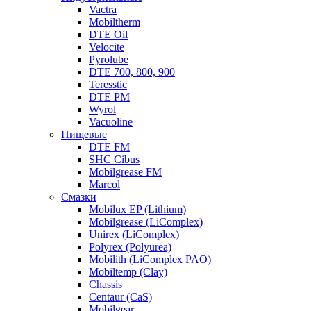
Vactra
Mobiltherm
DTE Oil
Velocite
Pyrolube
DTE 700, 800, 900
Teresstic
DTE PM
Wyrol
Vacuoline
Пищевые
DTE FM
SHC Cibus
Mobilgrease FM
Marcol
Смазки
Mobilux EP (Lithium)
Mobilgrease (LiComplex)
Unirex (LiComplex)
Polyrex (Polyurea)
Mobilith (LiComplex PAO)
Mobiltemp (Clay)
Chassis
Centaur (CaS)
Mobilgear