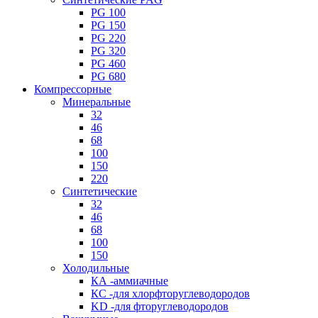
PG 100
PG 150
PG 220
PG 320
PG 460
PG 680
Компрессорные
Минеральные
32
46
68
100
150
220
Синтетические
32
46
68
100
150
Холодильные
КА -аммиачные
КС -для хлорфторуглеводородов
KD -для фторуглеводородов