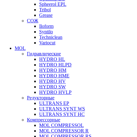
Spheerol EPL
Tribol
Grease
СОЖ
Iloform
Syntilo
Techniclean
Variocut
MOL
Гидравлические
HYDRO HL
HYDRO HLPD
HYDRO HM
HYDRO HME
HYDRO HV
HYDRO SW
HYDRO HVLP
Редукторные
ULTRANS EP
ULTRANS SYNT WS
ULTRANS SYNT HC
Компрессорные
MOL COMPRESSOL
MOL COMPRESSOR R
MOL COMPRESSOR RS