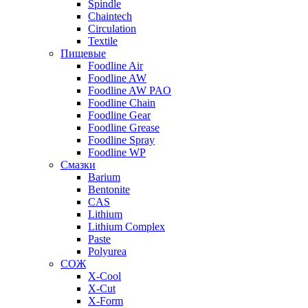
Spindle
Chaintech
Circulation
Textile
Пищевые
Foodline Air
Foodline AW
Foodline AW PAO
Foodline Chain
Foodline Gear
Foodline Grease
Foodline Spray
Foodline WP
Смазки
Barium
Bentonite
CAS
Lithium
Lithium Complex
Paste
Polyurea
СОЖ
X-Cool
X-Cut
X-Form