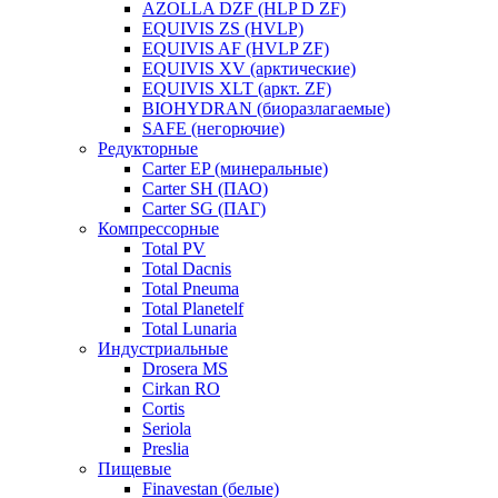
AZOLLA DZF (HLP D ZF)
EQUIVIS ZS (HVLP)
EQUIVIS AF (HVLP ZF)
EQUIVIS XV (арктические)
EQUIVIS XLT (аркт. ZF)
BIOHYDRAN (биоразлагаемые)
SAFE (негорючие)
Редукторные
Carter EP (минеральные)
Carter SH (ПАО)
Carter SG (ПАГ)
Компрессорные
Total PV
Total Dacnis
Total Pneuma
Total Planetelf
Total Lunaria
Индустриальные
Drosera MS
Cirkan RO
Cortis
Seriola
Preslia
Пищевые
Finavestan (белые)