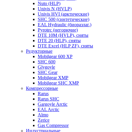
Nuto (HLP)
Univis N (HVLP)
Univis HVI (арктические)
SHC 500 (синтетические)
EAL Hydraulic (биоразлаг.)
Pyrotec (негорючие)
DTE 10M (HVLP), сняты
DTE 20 (HLP), сняты
DTE Excel (HLP ZF), сняты
Редукторные
Mobilgear 600 XP
SHC 600
Glygoyle
SHC Gear
Mobilgear XMP
Mobilgear SHC XMP
Компрессорные
Rarus
Rarus SHC
Gargoyle Arctic
EAL Arctic
Almo
Zerice
Gas Compressor
Индустриальные