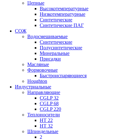
Цепные
Высокотемпературные
Низкотемпературные
Синтетические
Синтетические ПАГ
СОЖ
Водосмешиваемые
Синтетические
Полусинтетические
Минеральные
Присадки
Масляные
Формовочные
Быстроиспаряющиеся
Houghton
Индустриальные
Направляющие
CGLP 32
CGLP 68
CGLP 220
Теплоносители
HT 22
HT 32
Шпиндельные
2