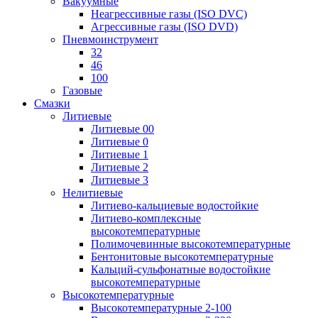
Вакуумные
Неагрессивные газы (ISO DVC)
Агрессивные газы (ISO DVD)
Пневмоинструмент
32
46
100
Газовые
Смазки
Литиевые
Литиевые 00
Литиевые 0
Литиевые 1
Литиевые 2
Литиевые 3
Нелитиевые
Литиево-кальциевые водостойкие
Литиево-комплексные
высокотемпературные
Полимочевинные высокотемпературные
Бентонитовые высокотемпературные
Кальций-сульфонатные водостойкие
высокотемпературные
Высокотемпературные
Высокотемпературные 2-100