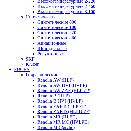
Высокотемпературные 2-220
Высокотемпературные 2-460
Высокотемпературные 3-100
Синтетические
Синтетические 000
Синтетические 100
Синтетические 220
Синтетические 460
Авиационные
Шпиндельные
Редукторные
SKF
Kluber
FUCHS
Гидравлические
Renolin AW (HLP)
Renolin AW HVI (HVLP)
Renolin AW ZAF (HLP ZP)
Renolin B (HLP)
Renolin B HVI (HVLP)
Renolin ZAF B (HLP ZF)
Renolin ZAF D (HLPD ZF)
Renolin MR (HLPD)
Renolin MR MC (HVLPD)
Renolin MR (arctic)