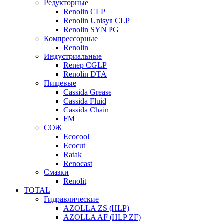
Редукторные
Renolin CLP
Renolin Unisyn CLP
Renolin SYN PG
Компрессорные
Renolin
Индустриальные
Renep CGLP
Renolin DTA
Пищевые
Cassida Grease
Cassida Fluid
Cassida Chain
FM
СОЖ
Ecocool
Ecocut
Ratak
Renocast
Смазки
Renolit
TOTAL
Гидравлические
AZOLLA ZS (HLP)
AZOLLA AF (HLP ZF)