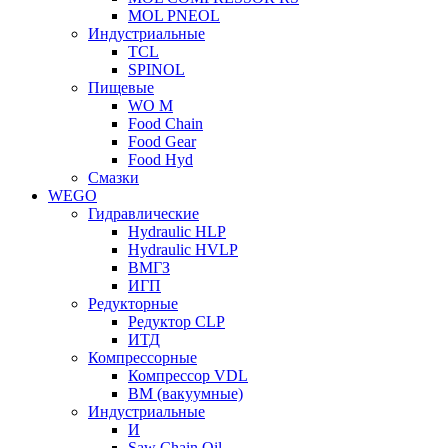
MOL PNEOL
Индустриальные
TCL
SPINOL
Пищевые
WO M
Food Chain
Food Gear
Food Hyd
Смазки
WEGO
Гидравлические
Hydraulic HLP
Hydraulic HVLP
ВМГЗ
ИГП
Редукторные
Редуктор CLP
ИТД
Компрессорные
Компрессор VDL
ВМ (вакуумные)
Индустриальные
И
Saw Chain Oil