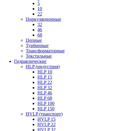
5
10
22
Циркуляционные
32
46
68
Цепные
Турбинные
Трансформаторные
Текстильные
Гидравлические
HLP (индустрия)
HLP 10
HLP 15
HLP 22
HLP 32
HLP 46
HLP 68
HLP 100
HLP 150
HVLP (транспорт)
HVLP 15
HVLP 22
HVLP 32