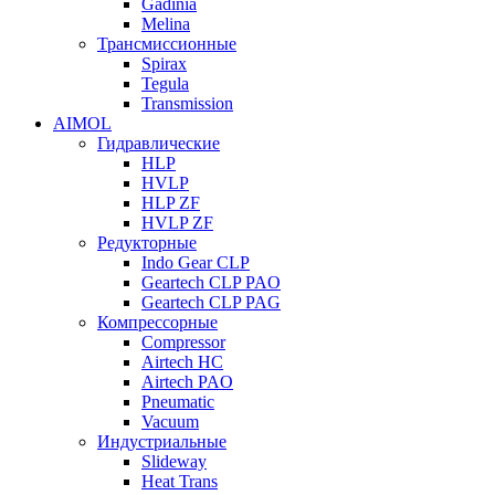
Gadinia
Melina
Трансмиссионные
Spirax
Tegula
Transmission
AIMOL
Гидравлические
HLP
HVLP
HLP ZF
HVLP ZF
Редукторные
Indo Gear CLP
Geartech CLP PAO
Geartech CLP PAG
Компрессорные
Compressor
Airtech HC
Airtech PAO
Pneumatic
Vacuum
Индустриальные
Slideway
Heat Trans