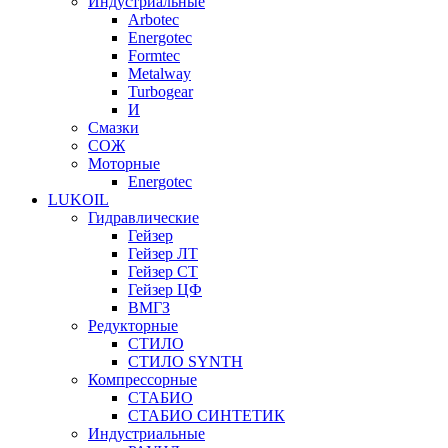
Индустриальные
Arbotec
Energotec
Formtec
Metalway
Turbogear
И
Смазки
СОЖ
Моторные
Energotec
LUKOIL
Гидравлические
Гейзер
Гейзер ЛТ
Гейзер СТ
Гейзер ЦФ
ВМГЗ
Редукторные
СТИЛО
СТИЛО SYNTH
Компрессорные
СТАБИО
СТАБИО СИНТЕТИК
Индустриальные