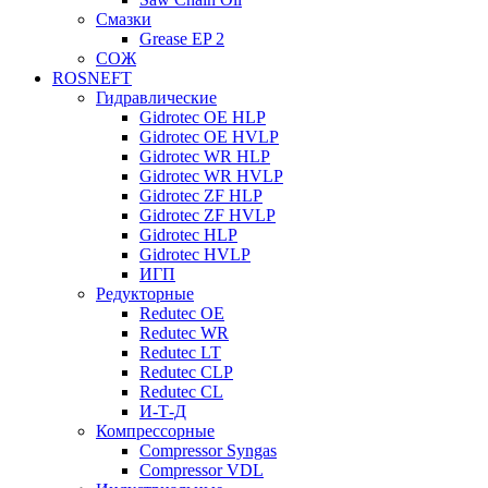
Смазки
Grease EP 2
СОЖ
ROSNEFT
Гидравлические
Gidrotec OE HLP
Gidrotec OE HVLP
Gidrotec WR HLP
Gidrotec WR HVLP
Gidrotec ZF HLP
Gidrotec ZF HVLP
Gidrotec HLP
Gidrotec HVLP
ИГП
Редукторные
Redutec OE
Redutec WR
Redutec LT
Redutec CLP
Redutec CL
И-Т-Д
Компрессорные
Compressor Syngas
Compressor VDL