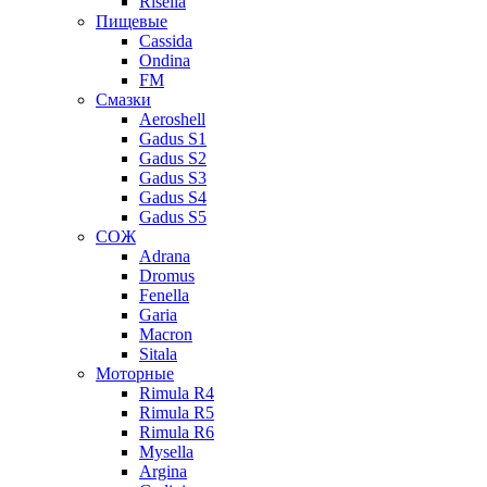
Risella
Пищевые
Cassida
Ondina
FM
Смазки
Aeroshell
Gadus S1
Gadus S2
Gadus S3
Gadus S4
Gadus S5
СОЖ
Adrana
Dromus
Fenella
Garia
Macron
Sitala
Моторные
Rimula R4
Rimula R5
Rimula R6
Mysella
Argina