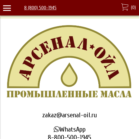
(
0
)
8 (800) 500-1945
zakaz@arsenal-oil.ru
WhatsApp
8-800-500-1945