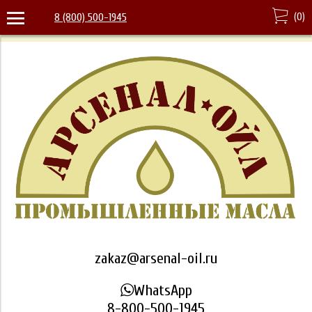
(
0
)
8 (800) 500-1945
zakaz@arsenal-oil.ru
WhatsApp
8-800-500-1945