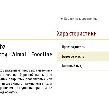
Добавить к сравнению
Характеристики
te
Производитель
ту Aimol Foodline
Базовое масло
Внешний вид
 содержанием твердых смазочных
в качестве сборочной пасты для
льших открытых пластиковых или
тивозадирного компонента для
вращения разрушения при старте
од обкатки.