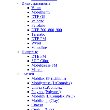
Индустриальные
Vactra
Mobiltherm
DTE Oil
Velocite
Pyrolube
DTE 700, 800, 900
Teresstic
DTE PM
Wyrol
Vacuoline
Пищевые
DTE FM
SHC Cibus
Mobilgrease FM
Marcol
Смазки
Mobilux EP (Lithium)
Mobilgrease (LiComplex)
Unirex (LiComplex)
Polyrex (Polyurea)
Mobilith (LiComplex PAO)
Mobiltemp (Clay)
Chassis
Centaur (CaS)