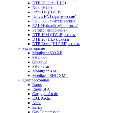
DTE 20 Ultra (HLP)
Nuto (HLP)
Univis N (HVLP)
Univis HVI (арктические)
SHC 500 (синтетические)
EAL Hydraulic (биоразлаг.)
Pyrotec (негорючие)
DTE 10M (HVLP), сняты
DTE 20 (HLP), сняты
DTE Excel (HLP ZF), сняты
Редукторные
Mobilgear 600 XP
SHC 600
Glygoyle
SHC Gear
Mobilgear XMP
Mobilgear SHC XMP
Компрессорные
Rarus
Rarus SHC
Gargoyle Arctic
EAL Arctic
Almo
Zerice
Gas Compressor