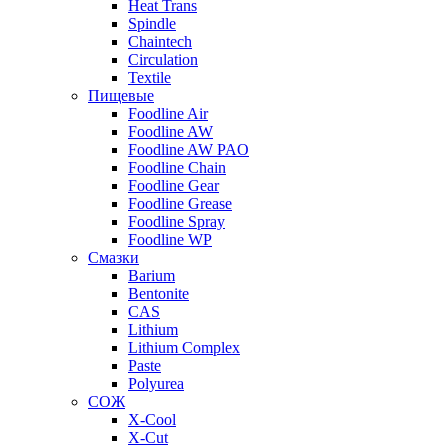
Heat Trans
Spindle
Chaintech
Circulation
Textile
Пищевые
Foodline Air
Foodline AW
Foodline AW PAO
Foodline Chain
Foodline Gear
Foodline Grease
Foodline Spray
Foodline WP
Смазки
Barium
Bentonite
CAS
Lithium
Lithium Complex
Paste
Polyurea
СОЖ
X-Cool
X-Cut