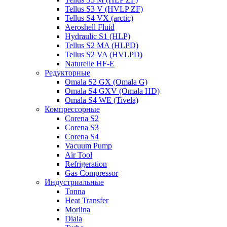
Tellus S3 V (HVLP ZF)
Tellus S4 VX (arctic)
Aeroshell Fluid
Hydraulic S1 (HLP)
Tellus S2 MA (HLPD)
Tellus S2 VA (HVLPD)
Naturelle HF-E
Редукторные
Omala S2 GX (Omala G)
Omala S4 GXV (Omala HD)
Omala S4 WE (Tivela)
Компрессорные
Corena S2
Corena S3
Corena S4
Vacuum Pump
Air Tool
Refrigeration
Gas Compressor
Индустриальные
Tonna
Heat Transfer
Morlina
Diala