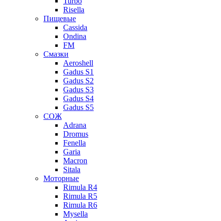
Turbo
Risella
Пищевые
Cassida
Ondina
FM
Смазки
Aeroshell
Gadus S1
Gadus S2
Gadus S3
Gadus S4
Gadus S5
СОЖ
Adrana
Dromus
Fenella
Garia
Macron
Sitala
Моторные
Rimula R4
Rimula R5
Rimula R6
Mysella