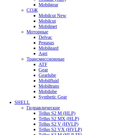
Mobilgear
СОЖ
Mobilcut New
Mobilcut
Mobilmet
Моторные
Delvac
Pegasus
Mobilgard
Agri
Трансмиссионные
ATF
Gear
Gearlube
Mobilfluid
Mobiltrans
Mobilube
Synthetic Gear
SHELL
Гидравлические
Tellus S2 M (HLP)
Tellus S2 MХ (HLP)
Tellus S2 V (HVLP)
Tellus S2 VX (HVLP)
Tellus S3 M (HLP ZF)