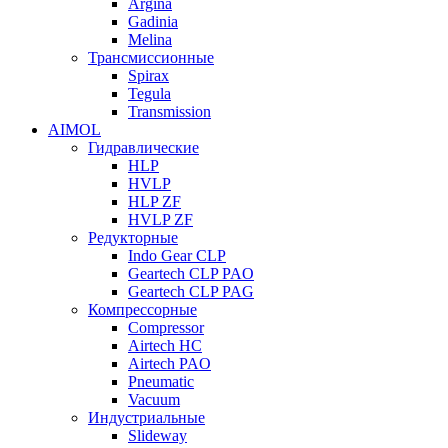
Argina
Gadinia
Melina
Трансмиссионные
Spirax
Tegula
Transmission
AIMOL
Гидравлические
HLP
HVLP
HLP ZF
HVLP ZF
Редукторные
Indo Gear CLP
Geartech CLP PAO
Geartech CLP PAG
Компрессорные
Compressor
Airtech HC
Airtech PAO
Pneumatic
Vacuum
Индустриальные
Slideway