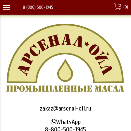
(
0
)
8 (800) 500-1945
zakaz@arsenal-oil.ru
WhatsApp
8-800-500-1945