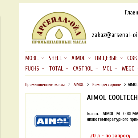
Глав
zakaz@arsenal-oil
MOBIL
SHELL
AIMOL
ПИЩЕВЫЕ
СОЖ
FUCHS
TOTAL
CASTROL
MOL
WEGO
Промышленные масла
AIMOL
Компрессорные
AIMOL
AIMOL COOLTECH
Бывш. AIMOL-M COOLMAX
низкотемпературного прим
20 л - по запросу