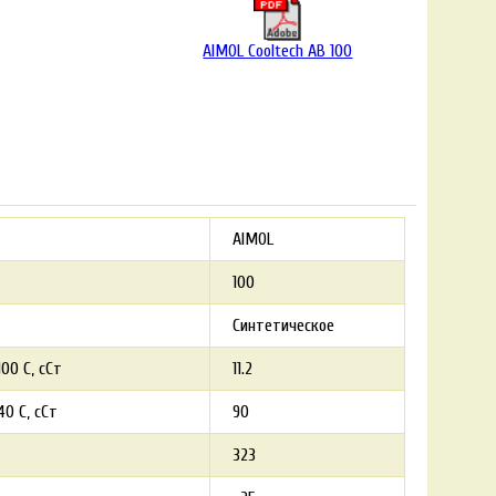
AIMOL Cooltech AB 100
AIMOL
100
Синтетическое
00 С, сСт
11.2
0 С, сСт
90
323