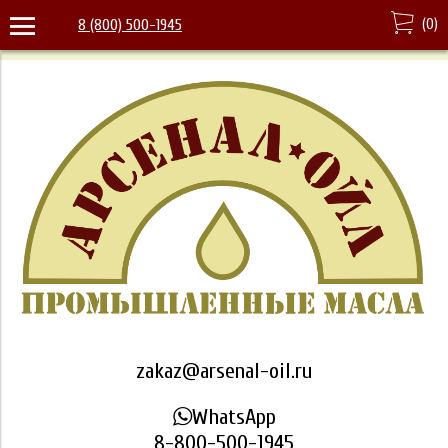
(
0
)
8 (800) 500-1945
zakaz@arsenal-oil.ru
WhatsApp
8-800-500-1945