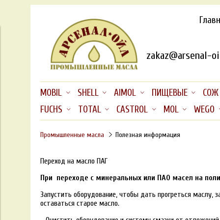
Глав
zakaz@arsenal-oil
MOBIL
SHELL
AIMOL
ПИЩЕВЫЕ
СОЖ
FUCHS
TOTAL
CASTROL
MOL
WEGO
Промышленные масла
Полезная информация
Переход на масло ПАГ
При переходе с минеральных или ПАО масел на пол
Запустить оборудование, чтобы дать прогреться маслу, 
оставаться старое масло.
- Очистить оборудование и систему смазки от отложений