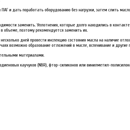
Г и дать поработать оборудованию без нагрузки, затем слить масло,
ходимости заменить. Уплотнения, которые долго находились в контак
в объеме, поэтому рекомендуется заменить их.
 несколько дней провести инспекцию состояния масла на наличие отлож
чаях возможно образование отложений в масле, вспенивание и другие
ительными материалами.
диеновых каучуков (NBR), фтор-силиконов или винилметил-полисилокса