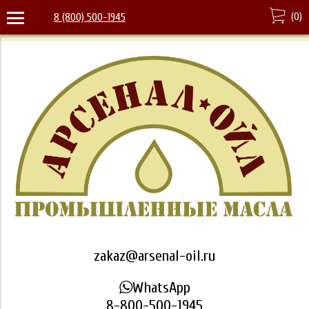
(
0
)
8 (800) 500-1945
zakaz@arsenal-oil.ru
WhatsApp
8-800-500-1945